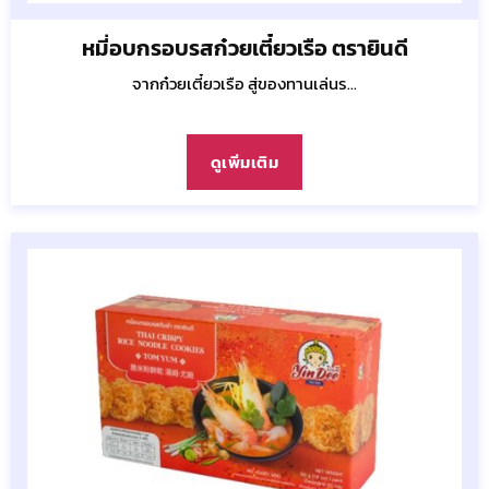
หมี่อบกรอบรสก๋วยเตี๋ยวเรือ ตรายินดี
จากก๋วยเตี๋ยวเรือ สู่ของทานเล่นร...
ดูเพิ่มเติม