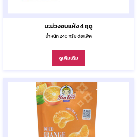
มะม่วงอบแห้ง 4 ฤดู
น้ำหนัก 240 กรัม ต่อแพ็ค
ดูเพิ่มเติม