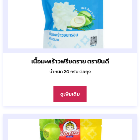
เนื้อมะพร้าวฟรีซดราย ตรายินดี
น้ำหนัก 20 กรัม ต่อถุง
ดูเพิ่มเติม