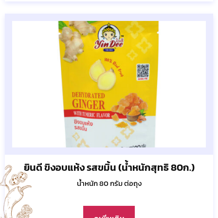
ยินดี ขิงอบแห้ง รสขมิ้น (น้ำหนักสุทธิ 80ก.)
น้ำหนัก 80 กรัม ต่อถุง