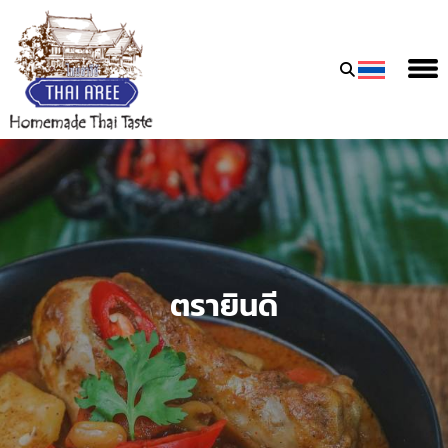
Thai
Aree
Food
&
Friends
Co.,
Ltd
ตรายินดี