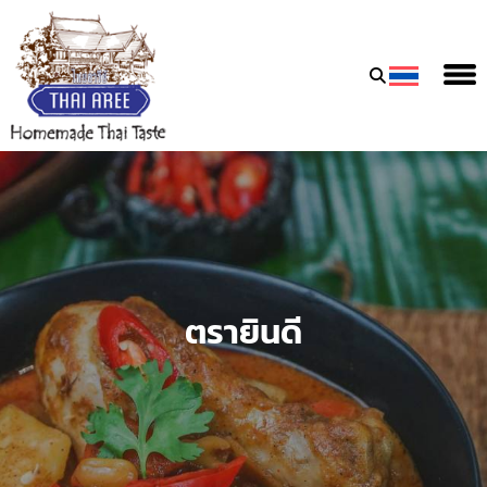
Thai
Aree
Food
&
Friends
Co.,
Ltd
ตรายินดี