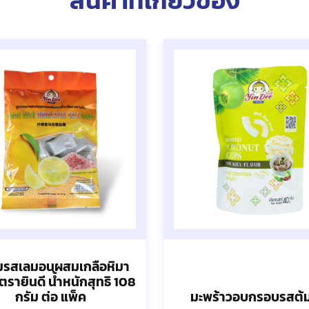
สินค้าที่เกี่ยวข้อง
มรสเลมอนผสมเกลือหิมา
ตรายินดี น้ำหนักสุทธิ 108
กรัม ต่อ แพ็ค
มะพร้าวอบกรอบรสต้ม