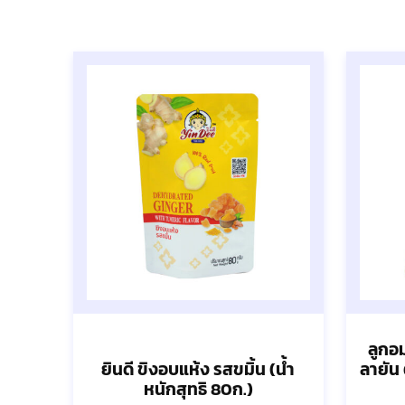
ลูกอ
ยินดี ขิงอบแห้ง รสขมิ้น (น้ำ
ลายัน 
หนักสุทธิ 80ก.)