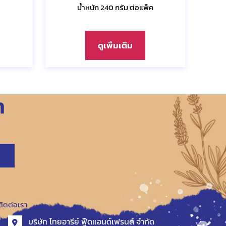
น้ำหนัก 240 กรัม ต่อแพ็ค
ดูเพิ่มเติม
า
ติดต่อเรา
บริษัท ไทยอารีย์ ฟู๊ดแอนด์เฟรนด์ จำกัด