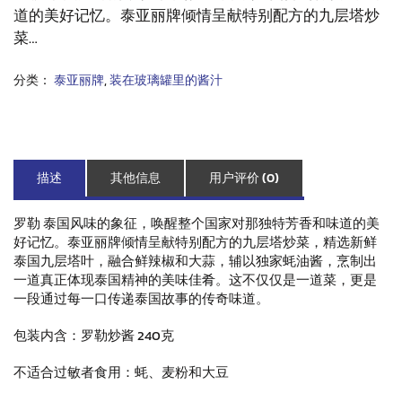
道的美好记忆。泰亚丽牌倾情呈献特别配方的九层塔炒
菜
…
分类：
泰亚丽牌
,
装在玻璃罐里的酱汁
描述
其他信息
用户评价 (0)
罗勒
泰国风味的象征，唤醒整个国家对那独特芳香和味道的美
好记忆。泰亚丽牌倾情呈献特别配方的九层塔炒菜，精选新鲜
泰国九层塔叶，融合鲜辣椒和大蒜，辅以独家蚝油酱，烹制出
一道真正体现泰国精神的美味佳肴。这不仅仅是一道菜，更是
一段通过每一口传递泰国故事的传奇味道。
包装内含：
罗勒炒酱 240克
不适合过敏者食用：
蚝、麦粉和大豆