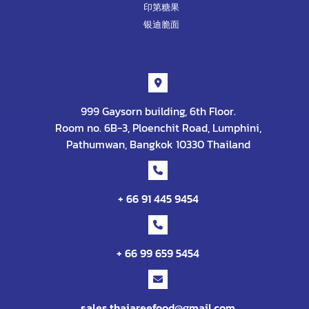
印第糖果
银迪脆面
ติดต่อเรา
999 Gaysorn building, 6th Floor.
Room no. 6B-3, Ploenchit Road, Lumphini,
Pathumwan, Bangkok 10330 Thailand
+ 66 91 445 9454
+ 66 99 659 5454
sales.thaiareefood@gmail.com