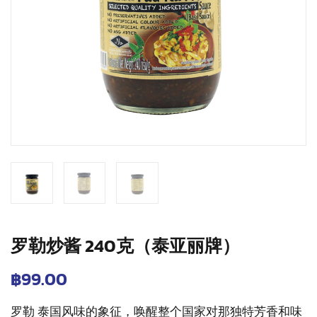
罗勒炒酱 240克（泰亚丽牌）
฿
99.00
罗勒
泰国风味的象征，唤醒整个国家对那独特芳香和味