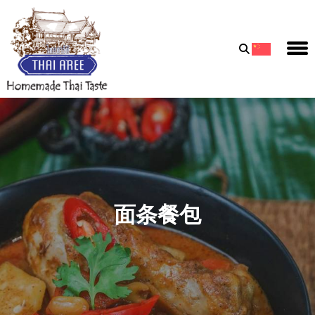
Thai
Aree
Food
&
Friends
Co.,
Ltd
面条餐包