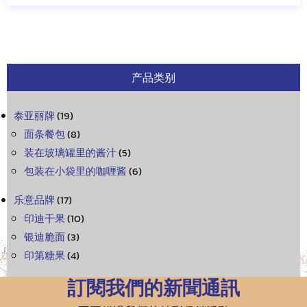
产品类别
泰亚丽牌
(19)
面条餐包
(8)
装在玻璃罐里的酱汁
(5)
包装在小袋里的咖喱酱
(6)
乐意品牌
(17)
印迪干果
(10)
银迪脆面
(3)
印第糖果
(4)
訂閱我們的新聞通訊