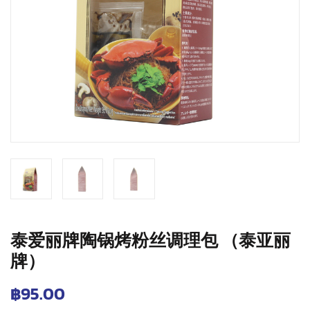
泰爱丽牌陶锅烤粉丝调理包 （泰亚丽
牌）
฿
95.00