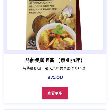
马萨曼咖喱酱 （泰亚丽牌）
马萨曼咖喱：迷人风味的泰国传奇料理...
฿
75.00
查看更多