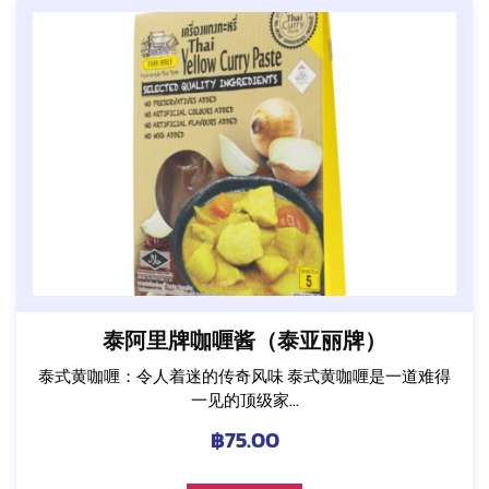
泰阿里牌咖喱酱（泰亚丽牌）
泰式黄咖喱：令人着迷的传奇风味 泰式黄咖喱是一道难得
一见的顶级家...
฿
75.00