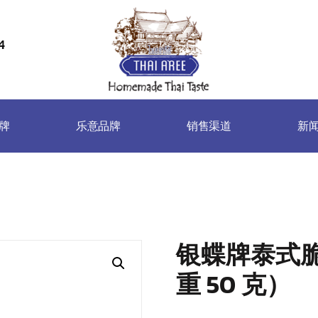
4
Thai
Aree
Food
牌
乐意品牌
销售渠道
新
&
Friends
Co.,
Ltd
）
银蝶牌泰式
重 50 克）