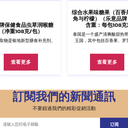
综合水果味糖果（百香
角与柠檬）（乐意品牌）
牌保健食品虫草润喉糖
含重：每包108克
（净重108克/包）
泰国是一个盛产清爽酸甜热
取物是银地新型膳食补充剂。
王国，其中包括百香果、罗
酸...
查看更多
查看更多
訂閱我們的新聞通訊
不要錯過我們的精彩促銷活動