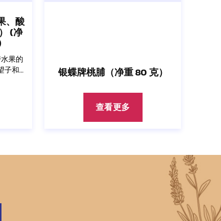
果、酸
 (净
)
带水果的
望子和
银蝶牌桃脯（净重 80 克）
查看更多