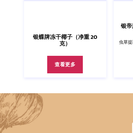
银帝
银蝶牌冻干椰子（净重 20
虫草提
克）
查看更多