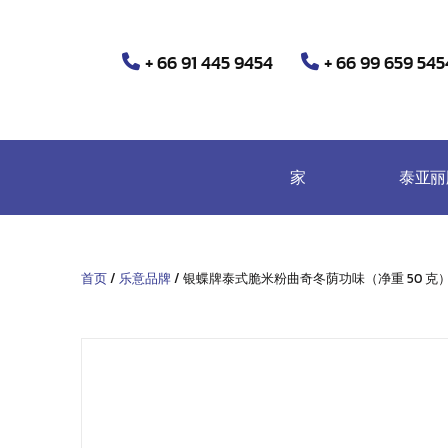
+ 66 91 445 9454
+ 66 99 659 545
家
泰亚丽
首页
/
乐意品牌
/ 银蝶牌泰式脆米粉曲奇冬荫功味（净重 50 克