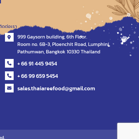
ติดต่อเรา
999 Gaysorn building, 6th Floor.
Room no. 6B-3, Ploenchit Road, Lumphini,
Pathumwan, Bangkok 10330 Thailand
+ 66 91 445 9454
+ 66 99 659 5454
sales.thaiareefood@gmail.com
ed.